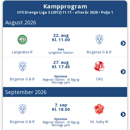
Kampprogram
U15 Drenge Liga 3 (2012) 11:11 - efterår 2026 • Pulje 1
August 2026
22. aug
Kl. 11.00
Ude
Langeskov IF
Bogense G & IF
Langeskov Stadion
27. aug
Kl. 17.45
Hjemme
Bogense G & IF
OKS
Bogense Stadion - JK Byg og
Montage park
September 2026
7. sep
Kl. 18.00
Hjemme
Bogense G & IF
Nr. Aaby IK
Bogense Stadion - JK Byg og
Montage park