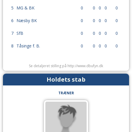
5
MG & BK
0
0
0
0
0
6
Næsby BK
0
0
0
0
0
7
SfB
0
0
0
0
0
8
Tåsinge f. B.
0
0
0
0
0
Se detaljeret stilling på http://www.dbufyn.dk
Holdets stab
TRÆNER