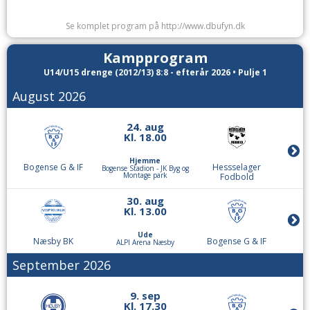
9. sep
Kl. 18.00
Se komplet program på http://www.dbufyn.dk
Ude
Boldklubben
Bogense G & IF
Marienlystcentret
Kampprogram
Marienlyst
U14/U15 drenge (2012/13) 8:8 - efterår 2026 • Pulje 1
14. sep
August 2026
Kl. 18.00
Hjemme
Bogense G & IF
24. aug
Aarslev BK
Bogense Stadion - JK Byg og
Montage park
Kl. 18.00
19. sep
Hjemme
Kl. 13.00
Bogense G & IF
Hessselager
Bogense Stadion - JK Byg og
Montage park
Fodbold
Ude
Dalum IF
Bogense G & IF
Dalum Stadion
30. aug
Kl. 13.00
28. sep
Kl. 18.00
Ude
Næsby BK
Bogense G & IF
ALPI Arena Næsby
Hjemme
Bogense G & IF
Skårup IF
September 2026
Bogense Stadion - JK Byg og
Montage park
Oktober 2026
9. sep
Kl. 17.30