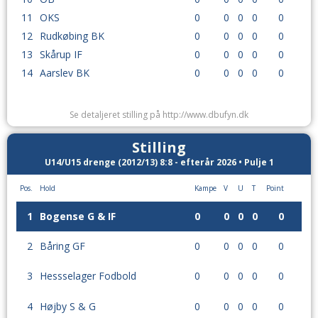
Hjemme
Ude
Bogense G & IF
Brylle/Verninge/Broby
11
OKS
Bogense Stadion - JK Byg og
0
0
0
0
0
MG & BK
Bogense G & IF
MG & BK.s anlæg
Montage park
12
Rudkøbing BK
0
0
0
0
0
November 2026
13
Skårup IF
0
0
0
0
0
14
Aarslev BK
0
0
0
0
0
1. nov
Kl. 10.00
Ude
Se detaljeret stilling på http://www.dbufyn.dk
MG & BK
Bogense G & IF
MG & BK.s anlæg
Stilling
U14/U15 drenge (2012/13) 8:8 - efterår 2026 • Pulje 1
Pos.
Hold
Kampe
V
U
T
Point
1
Bogense G & IF
0
0
0
0
0
2
Båring GF
0
0
0
0
0
3
Hessselager Fodbold
0
0
0
0
0
4
Højby S & G
0
0
0
0
0