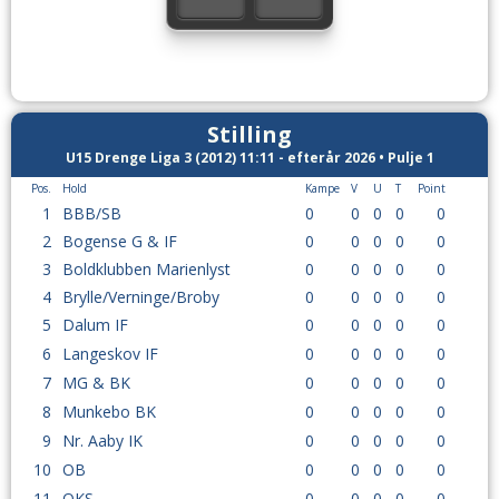
Stilling
U15 Drenge Liga 3 (2012) 11:11 - efterår 2026 • Pulje 1
Pos.
Hold
Kampe
V
U
T
Point
1
BBB/SB
0
0
0
0
0
2
Bogense G & IF
0
0
0
0
0
3
Boldklubben Marienlyst
0
0
0
0
0
4
Brylle/Verninge/Broby
0
0
0
0
0
5
Dalum IF
0
0
0
0
0
6
Langeskov IF
0
0
0
0
0
7
MG & BK
0
0
0
0
0
8
Munkebo BK
0
0
0
0
0
9
Nr. Aaby IK
0
0
0
0
0
10
OB
0
0
0
0
0
11
OKS
0
0
0
0
0