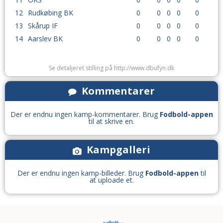
12
Rudkøbing BK
0
0
0
0
0
13
Skårup IF
0
0
0
0
0
14
Aarslev BK
0
0
0
0
0
Se detaljeret stilling på http://www.dbufyn.dk
Kommentarer
Der er endnu ingen kamp-kommentarer. Brug
Fodbold-appen
til at skrive en.
Kampgalleri
Der er endnu ingen kamp-billeder. Brug
Fodbold-appen
til
at uploade et.