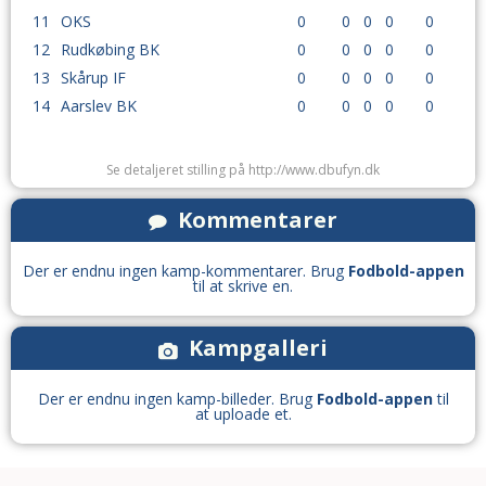
11
OKS
0
0
0
0
0
12
Rudkøbing BK
0
0
0
0
0
13
Skårup IF
0
0
0
0
0
14
Aarslev BK
0
0
0
0
0
Se detaljeret stilling på http://www.dbufyn.dk
Kommentarer
Der er endnu ingen kamp-kommentarer. Brug
Fodbold-appen
til at skrive en.
Kampgalleri
Der er endnu ingen kamp-billeder. Brug
Fodbold-appen
til
at uploade et.