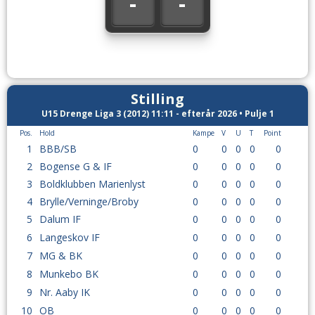
-
-
Stilling
U15 Drenge Liga 3 (2012) 11:11 - efterår 2026 • Pulje 1
Pos.
Hold
Kampe
V
U
T
Point
1
BBB/SB
0
0
0
0
0
2
Bogense G & IF
0
0
0
0
0
3
Boldklubben Marienlyst
0
0
0
0
0
4
Brylle/Verninge/Broby
0
0
0
0
0
5
Dalum IF
0
0
0
0
0
6
Langeskov IF
0
0
0
0
0
7
MG & BK
0
0
0
0
0
8
Munkebo BK
0
0
0
0
0
9
Nr. Aaby IK
0
0
0
0
0
10
OB
0
0
0
0
0