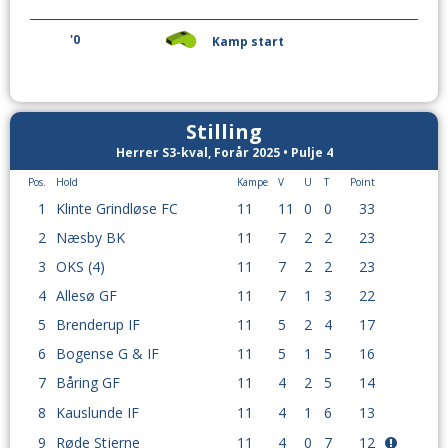
'0
Kamp start
Stilling
Herrer S3-kval, Forår 2025 • Pulje 4
Pos.
Hold
Kampe
V
U
T
Point
1
Klinte Grindløse FC
11
11
0
0
33
2
Næsby BK
11
7
2
2
23
3
OKS (4)
11
7
2
2
23
4
Allesø GF
11
7
1
3
22
5
Brenderup IF
11
5
2
4
17
6
Bogense G & IF
11
5
1
5
16
7
Båring GF
11
4
2
5
14
8
Kauslunde IF
11
4
1
6
13
9
Røde Stjerne
11
4
0
7
12