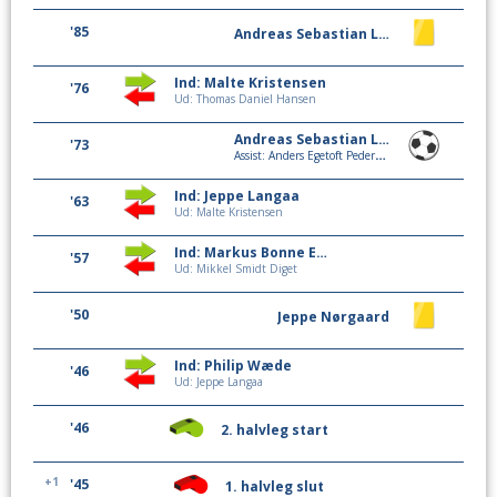
'85
Andreas Sebastian Larsen
Ind: Malte Kristensen
'76
Ud: Thomas Daniel Hansen
Andreas Sebastian Larsen
'73
Assist: Anders Egetoft Pedersen
Ind: Jeppe Langaa
'63
Ud: Malte Kristensen
Ind: Markus Bonne Eriksen
'57
Ud: Mikkel Smidt Diget
'50
Jeppe Nørgaard
Ind: Philip Wæde
'46
Ud: Jeppe Langaa
'46
2. halvleg start
+1
'45
1. halvleg slut