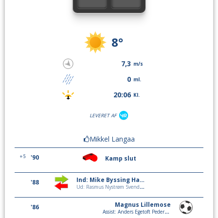
8°
7,3
m/s
0
ml.
20:06
Kl.
LEVERET AF
Mikkel Langaa
+5
'90
Kamp slut
Ind: Mike Byssing Hansen
'88
Ud: Rasmus Nystrøm Svendsen
Magnus Lillemose
'86
Assist: Anders Egetoft Pedersen