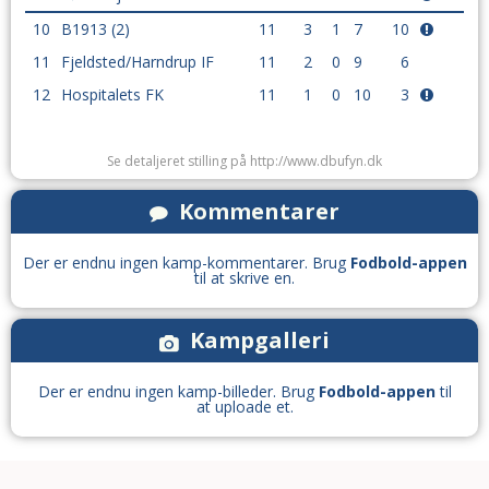
10
B1913 (2)
11
3
1
7
10
11
Fjeldsted/Harndrup IF
11
2
0
9
6
12
Hospitalets FK
11
1
0
10
3
Se detaljeret stilling på http://www.dbufyn.dk
Kommentarer
Der er endnu ingen kamp-kommentarer. Brug
Fodbold-appen
til at skrive en.
Kampgalleri
Der er endnu ingen kamp-billeder. Brug
Fodbold-appen
til
at uploade et.