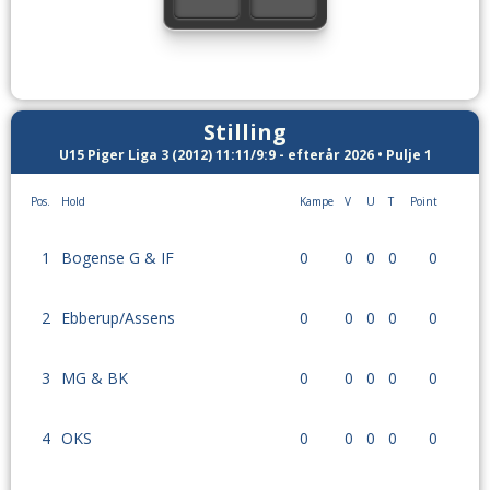
Stilling
U15 Piger Liga 3 (2012) 11:11/9:9 - efterår 2026 • Pulje 1
Pos.
Hold
Kampe
V
U
T
Point
1
Bogense G & IF
0
0
0
0
0
2
Ebberup/Assens
0
0
0
0
0
3
MG & BK
0
0
0
0
0
4
OKS
0
0
0
0
0