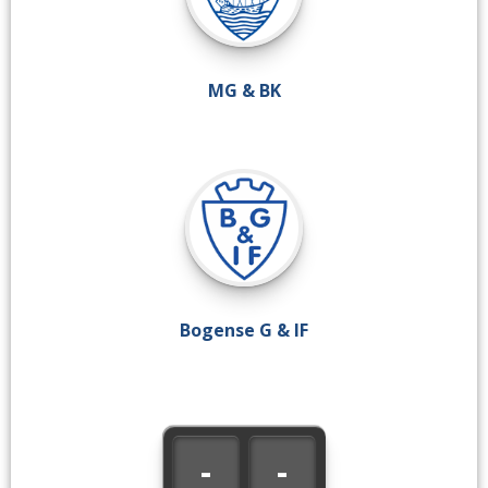
MG & BK
Bogense G & IF
-
-