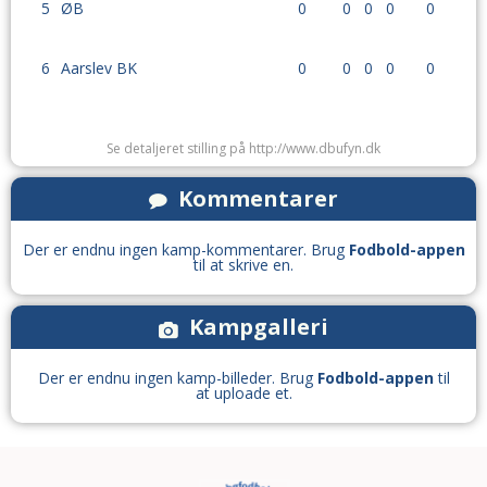
5
ØB
0
0
0
0
0
6
Aarslev BK
0
0
0
0
0
Se detaljeret stilling på http://www.dbufyn.dk
Kommentarer
Der er endnu ingen kamp-kommentarer. Brug
Fodbold-appen
til at skrive en.
Kampgalleri
Der er endnu ingen kamp-billeder. Brug
Fodbold-appen
til
at uploade et.