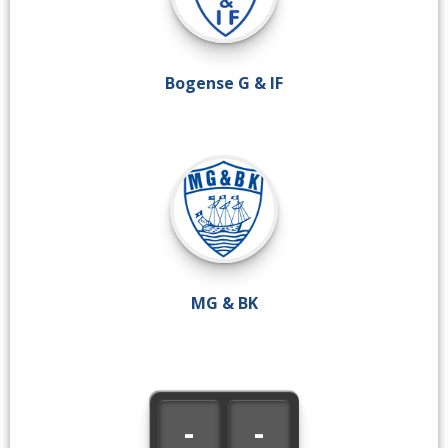
Bogense G & IF
MG & BK
-
-