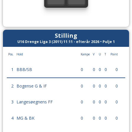
Stilling
U16 Drenge Liga 3 (2011) 11:11 - efterår 2026 • Pulje 1
Pos.
Hold
Kampe
V
U
T
Point
1
BBB/SB
0
0
0
0
0
2
Bogense G & IF
0
0
0
0
0
3
Langesøegnens FF
0
0
0
0
0
4
MG & BK
0
0
0
0
0