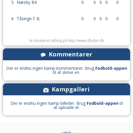
5
Næsby BK
0
0
0
0
0
6
Tåsinge f. B.
0
0
0
0
0
Se detaljeret stilling på http://www.dbufyn.dk
Kommentarer
Der er endnu ingen kamp-kommentarer. Brug
Fodbold-appen
til at skrive en.
Kampgalleri
Der er endnu ingen kamp-billeder. Brug
Fodbold-appen
til
at uploade et.