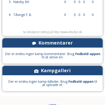
5
Næsby BK
0
0
0
0
0
6
Tåsinge f. B.
0
0
0
0
0
Se detaljeret stilling på http://www.dbufyn.dk
Kommentarer
Der er endnu ingen kamp-kommentarer. Brug
Fodbold-appen
til at skrive en.
Kampgalleri
Der er endnu ingen kamp-billeder. Brug
Fodbold-appen
til
at uploade et.