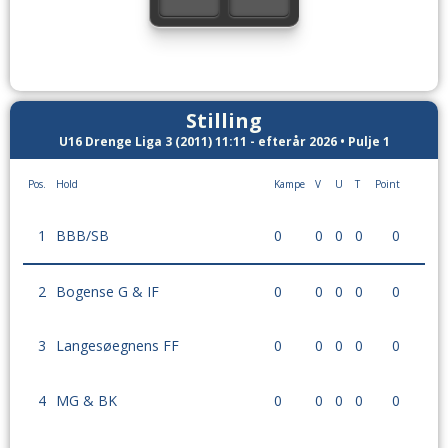
Stilling
U16 Drenge Liga 3 (2011) 11:11 - efterår 2026 • Pulje 1
Pos.
Hold
Kampe
V
U
T
Point
1
BBB/SB
0
0
0
0
0
2
Bogense G & IF
0
0
0
0
0
3
Langesøegnens FF
0
0
0
0
0
4
MG & BK
0
0
0
0
0