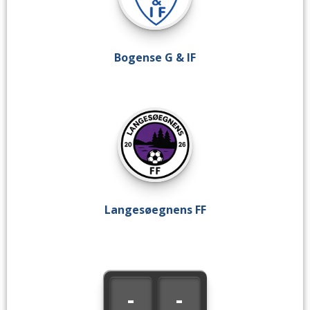
Bogense G & IF
Langesøegnens FF
-
-