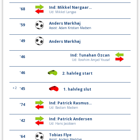
Ind: Mikkel Nørgaard Pedersen
'68
Ud: Mikkel Langaa
Anders Mørkhøj
'59
Assist: Adam Kristian Madsen
'49
Anders Mørkhøj
Ind: Tunahan Özcan
'46
Ud: Ibrahim Amjad Yousaf
'46
2. halvleg start
+2
'45
1. halvleg slut
Ind: Patrick Rasmussen
'74
Ud: Bastian Madsen
Ind: Patrick Andersen
'42
Ud: Hans Jacobsen
Tobias Flye
'64
Assist: Anders Mørkhøj