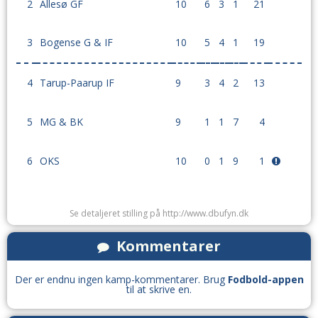
2
Allesø GF
10
6
3
1
21
3
Bogense G & IF
10
5
4
1
19
4
Tarup-Paarup IF
9
3
4
2
13
5
MG & BK
9
1
1
7
4
6
OKS
10
0
1
9
1
Se detaljeret stilling på http://www.dbufyn.dk
Kommentarer
Der er endnu ingen kamp-kommentarer. Brug
Fodbold-appen
til at skrive en.