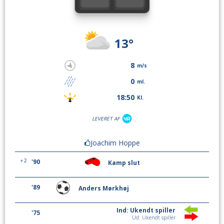
13°
8
m/s
0
ml.
18:50
Kl.
LEVERET AF
Joachim Hoppe
+2
'90
Kamp slut
'89
Anders Mørkhøj
Ind: Ukendt spiller
'75
Ud: Ukendt spiller