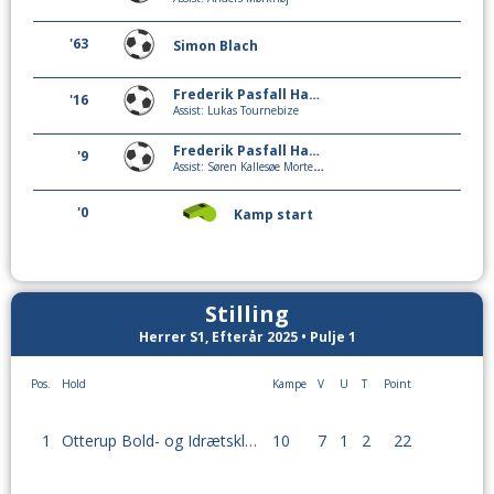
'63
Simon Blach
Frederik Pasfall Hansen
'16
Assist: Lukas Tournebize
Frederik Pasfall Hansen
'9
Assist: Søren Kallesøe Mortensen
'0
Kamp start
Stilling
Herrer S1, Efterår 2025 • Pulje 1
Pos.
Hold
Kampe
V
U
T
Point
1
Otterup Bold- og Idrætsklub
10
7
1
2
22