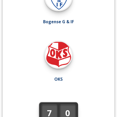
Bogense G & IF
OKS
7
0