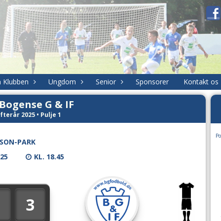
 Klubben
Ungdom
Senior
Sponsorer
Kontakt os
Bogense G & IF
fterår 2025 • Pulje 1
Po
SON-PARK
025
KL. 18.45
3