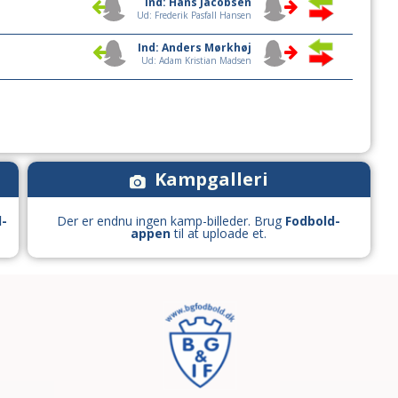
Ind: Hans Jacobsen
Ud: Frederik Pasfall Hansen
Ind: Anders Mørkhøj
Ud: Adam Kristian Madsen
Kampgalleri
d-
Der er endnu ingen kamp-billeder. Brug
Fodbold-
appen
til at uploade et.