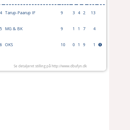
4
Tarup-Paarup IF
9
3
4
2
13
5
MG & BK
9
1
1
7
4
6
OKS
10
0
1
9
1
Se detaljeret stilling på http://www.dbufyn.dk