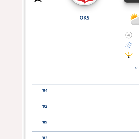
OKS
LE
'94
'92
'89
'82