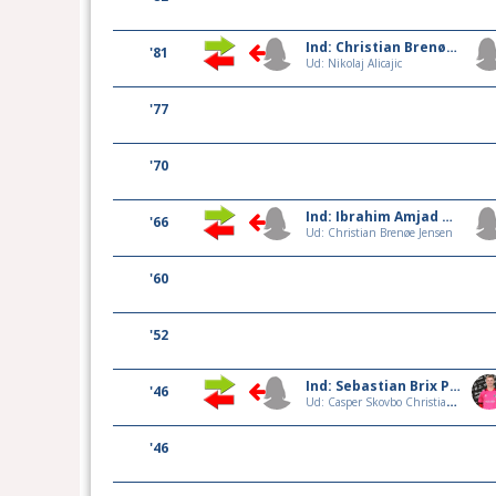
Ind: Christian Brenøe Jensen
'81
Ud: Nikolaj Alicajic
'77
'70
Ind: Ibrahim Amjad Yousaf
'66
Ud: Christian Brenøe Jensen
'60
'52
Ind: Sebastian Brix Pedersen
'46
Ud: Casper Skovbo Christiansen
'46