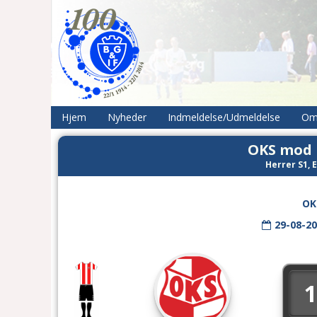
Hjem
Nyheder
Indmeldelse/Udmeldelse
Om
OKS mod 
Herrer S1, E
OK
29-08-2
1