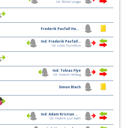
Ud: Mikkel Langaa
Frederik Pasfall Hansen
Ind: Frederik Pasfall Hansen
Ud: Lukas Tournebize
Ind: Tobias Flye
Ud: Frederik Helberg
Simon Blach
Ind: Adam Kristian Madsen
Ud: Frederik Juul Ilsøth