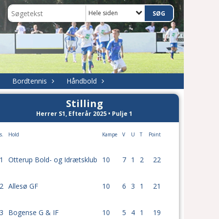
Hele siden
Bordtennis
Håndbold
Stilling
Herrer S1, Efterår 2025 • Pulje 1
s.
Hold
Kampe
V
U
T
Point
1
Otterup Bold- og Idrætsklub
10
7
1
2
22
2
Allesø GF
10
6
3
1
21
3
Bogense G & IF
10
5
4
1
19