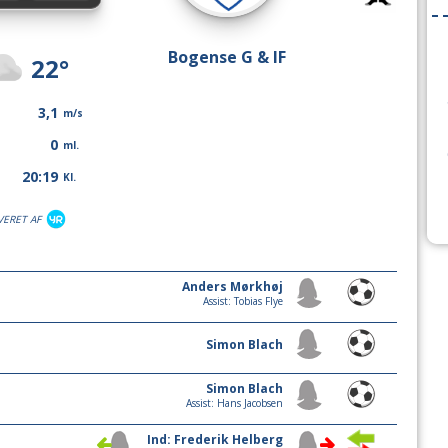
Bogense G & IF
22°
3,1
m/s
0
ml.
20:19
Kl.
VERET AF
Anders Mørkhøj
Assist: Tobias Flye
Simon Blach
Simon Blach
Assist: Hans Jacobsen
Ind: Frederik Helberg